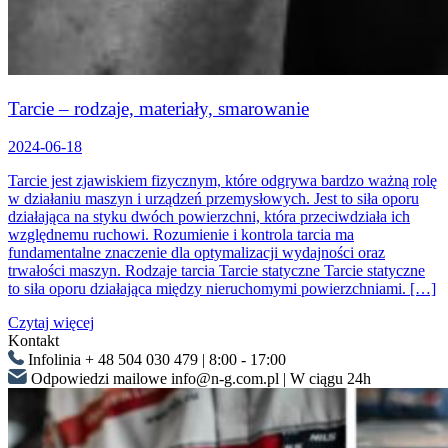
Tarcie – rodzaje, materiały, smarowanie
2024-06-18
Tarcie jest zjawiskiem fizycznym, które odgrywa bardzo ważną rolę
w działaniu maszyn i urządzeń przemysłowych. Jest to siła oporu
działająca na styku dwóch powierzchni, która przeciwdziała ich
względnemu ruchowi. Rozumienie i kontrola tarcia ma
fundamentalne znaczenie dla optymalizacji wydajności oraz
trwałości maszyn. Rodzaje tarcia Tarcie statyczne Tarcie statyczne
to siła oporu działająca między nieruchomymi powierzchniami. […]
Czytaj więcej
Kontakt
Infolinia
+ 48 504 030 479 | 8:00 - 17:00
Odpowiedzi mailowe
info@n-g.com.pl | W ciągu 24h